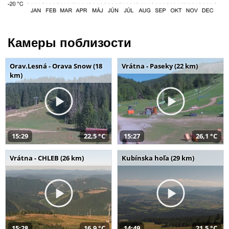
Камеры поблизости
Orav.Lesná - Orava Snow (18
Vrátna - Paseky (22 km)
km)
15:29
22,5 °C
15:27
26,1 °C
Vrátna - CHLEB (26 km)
Kubínska hoľa (29 km)
15:28
16,9 °C
14:49
21,5 °C