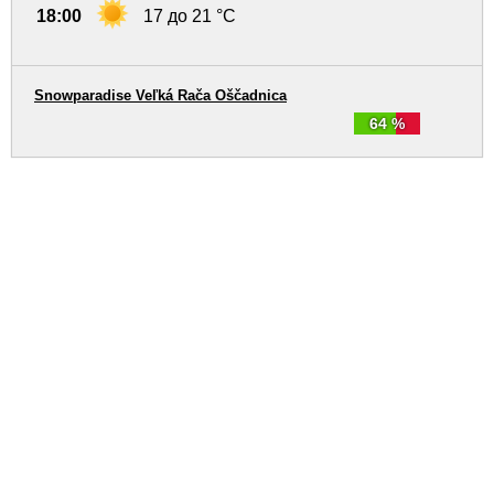
18:00
17 до 21 °C
Snowparadise Veľká Rača Oščadnica
64 %