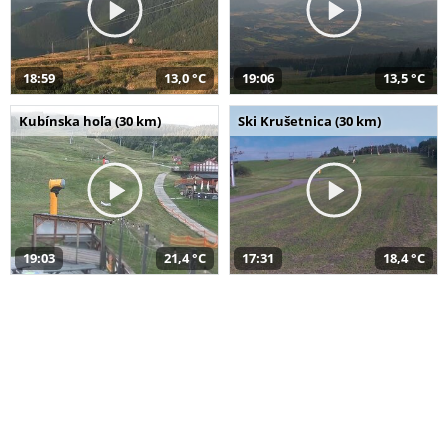
18:59
13,0 °C
19:06
13,5 °C
Kubínska hoľa (30 km)
Ski Krušetnica (30 km)
19:03
21,4 °C
17:31
18,4 °C