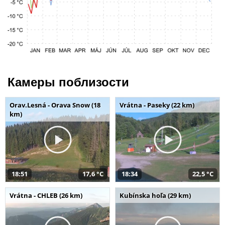
Камеры поблизости
Orav.Lesná - Orava Snow (18
Vrátna - Paseky (22 km)
km)
18:51
17,6 °C
18:34
22,5 °C
Vrátna - CHLEB (26 km)
Kubínska hoľa (29 km)