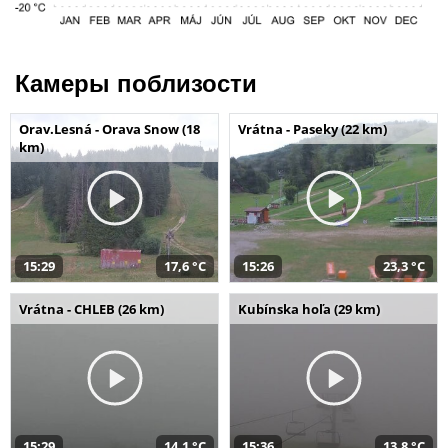
Камеры поблизости
Orav.Lesná - Orava Snow (18
Vrátna - Paseky (22 km)
km)
15:29
17,6 °C
15:26
23,3 °C
Vrátna - CHLEB (26 km)
Kubínska hoľa (29 km)
15:29
14,1 °C
15:36
13,8 °C