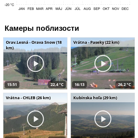
Камеры поблизости
Orav.Lesná - Orava Snow (18
Vrátna - Paseky (22 km)
km)
15:51
22,4 °C
16:13
26,2 °C
Vrátna - CHLEB (26 km)
Kubínska hoľa (29 km)