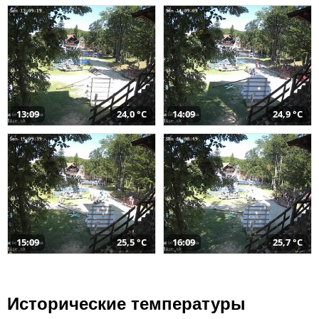
13:09
24,0 °C
14:09
24,9 °C
15:09
25,5 °C
16:09
25,7 °C
Исторические температуры