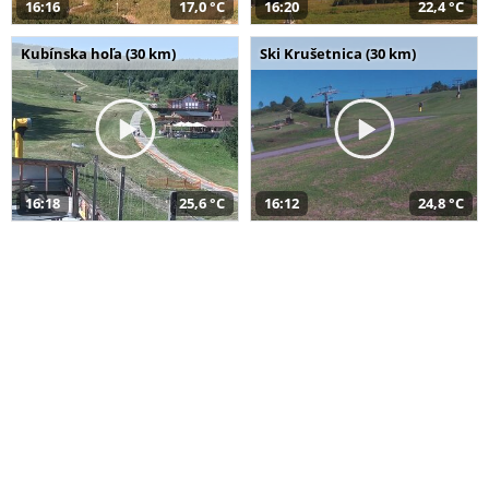
16:16
17,0 °C
16:20
22,4 °C
Kubínska hoľa (30 km)
Ski Krušetnica (30 km)
16:18
25,6 °C
16:12
24,8 °C