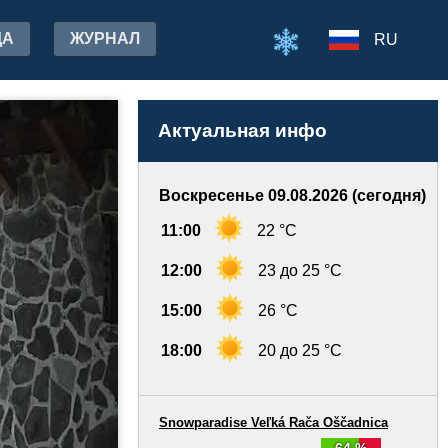
ДА
ЖУРНАЛ
RU
Актуальная инфо
Воскресенье 09.08.2026 (сегодня)
11:00
22 °C
12:00
23 до 25 °C
15:00
26 °C
18:00
20 до 25 °C
Snowparadise Veľká Rača Oščadnica
64 %