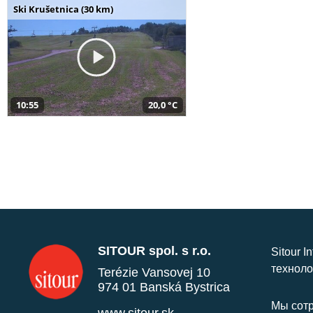
Ski Krušetnica (30 km)
10:55
20,0 °C
SITOUR spol. s r.o.
Sitour I
техноло
Terézie Vansovej 10
974 01 Banská Bystrica
Мы сотр
www.sitour.sk