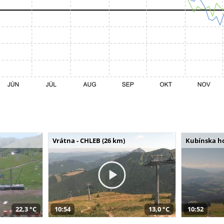
Vrátna - CHLEB (26 km)
Kubínska ho
22,3 °C
10:54
13,0 °C
10:52