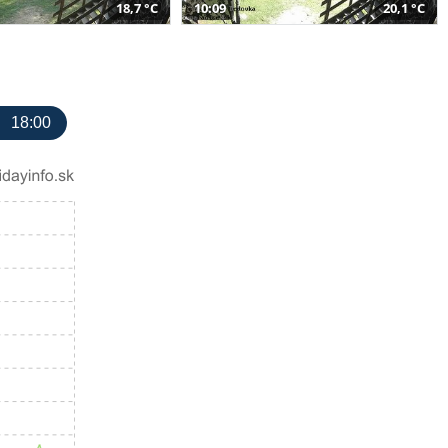
18,7 °C
10:09
20,1 °C
18:00