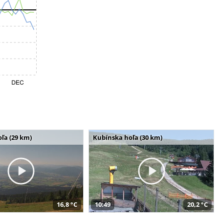
ľa (29 km)
Kubínska hoľa (30 km)
16,8 °C
10:49
20,2 °C