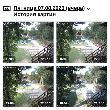
Пятница 07.08.2026 (вчера)
История картин
15:08
22,9 °C
16:08
22,8 °C
17:08
22,3 °C
18:09
21,3 °C