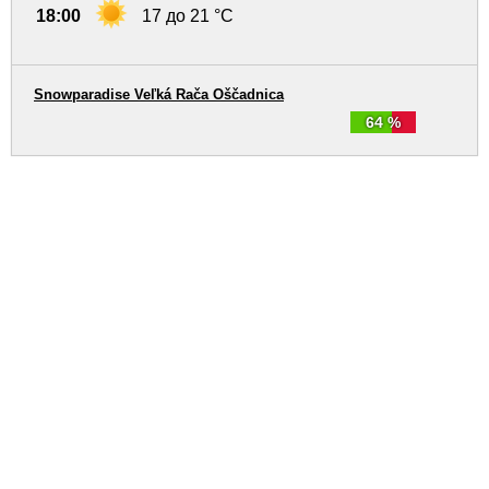
18:00
17 до 21 °C
Snowparadise Veľká Rača Oščadnica
64 %