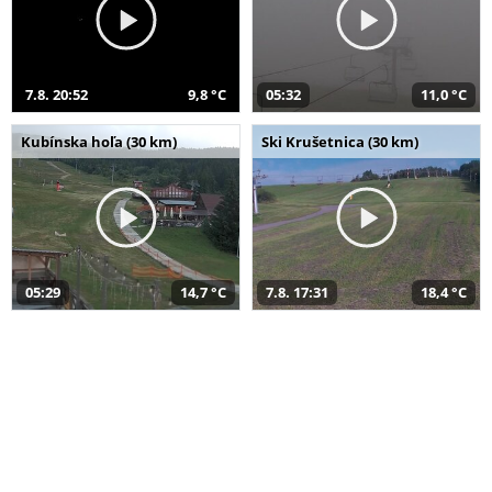
7.8. 20:52
9,8 °C
05:32
11,0 °C
Kubínska hoľa (30 km)
Ski Krušetnica (30 km)
05:29
14,7 °C
7.8. 17:31
18,4 °C