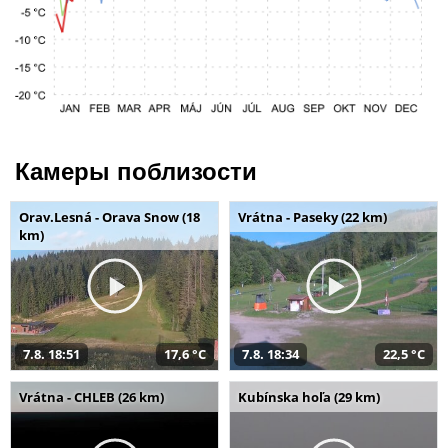
Камеры поблизости
Orav.Lesná - Orava Snow (18
Vrátna - Paseky (22 km)
km)
7.8. 18:51
17,6 °C
7.8. 18:34
22,5 °C
Vrátna - CHLEB (26 km)
Kubínska hoľa (29 km)