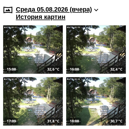
Среда 05.08.2026 (вчера)
История картин
15:08
32,6 °C
16:08
32,4 °C
17:09
31,8 °C
18:08
30,7 °C