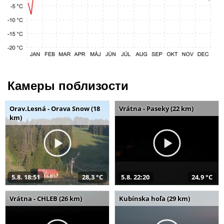
Камеры поблизости
Orav.Lesná - Orava Snow (18
Vrátna - Paseky (22 km)
km)
5.8. 18:51
28,3 °C
5.8. 22:20
24,9 °C
Vrátna - CHLEB (26 km)
Kubínska hoľa (29 km)