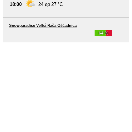
18:00
24 до 27 °C
Snowparadise Veľká Rača Oščadnica
64 %