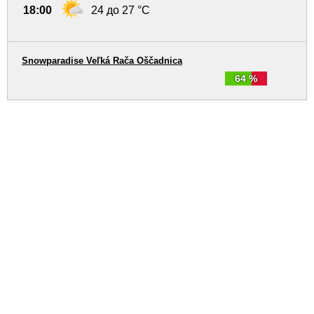
18:00
24 до 27 °C
Snowparadise Veľká Rača Oščadnica
64 %