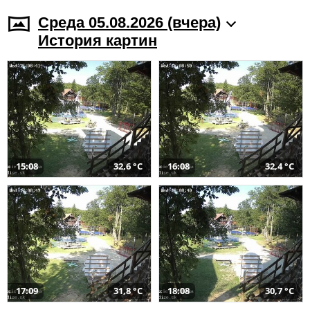
Среда 05.08.2026 (вчера)
История картин
15:08
32,6 °C
16:08
32,4 °C
17:09
31,8 °C
18:08
30,7 °C