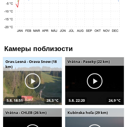
Камеры поблизости
Orav.Lesná - Orava Snow (18
Vrátna - Paseky (22 km)
km)
5.8. 18:51
28,3 °C
5.8. 22:20
24,9 °C
Vrátna - CHLEB (26 km)
Kubínska hoľa (29 km)