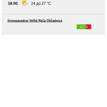
18:00
24 до 27 °C
Snowparadise Veľká Rača Oščadnica
64 %