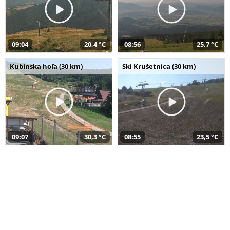
09:04
20,4 °C
08:56
25,7 °C
Kubínska hoľa (30 km)
Ski Krušetnica (30 km)
09:07
30,3 °C
08:55
23,5 °C