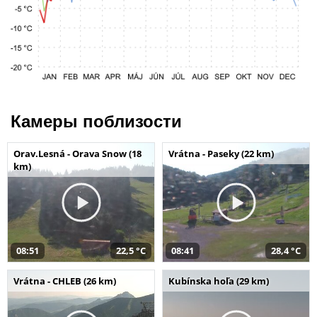
Камеры поблизости
Orav.Lesná - Orava Snow (18
Vrátna - Paseky (22 km)
km)
08:51
22,5 °C
08:41
28,4 °C
Vrátna - CHLEB (26 km)
Kubínska hoľa (29 km)