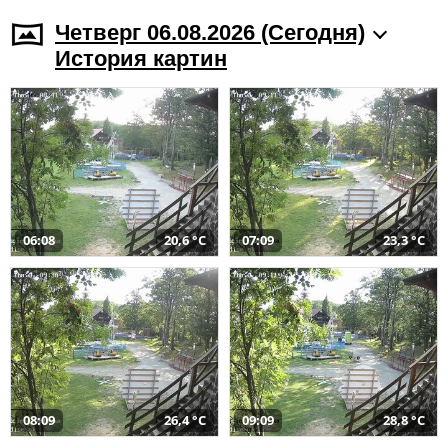
Четверг 06.08.2026 (Cегодня)
История картин
06:08
20,6 °C
07:09
23,3 °C
08:09
26,4 °C
09:09
28,8 °C