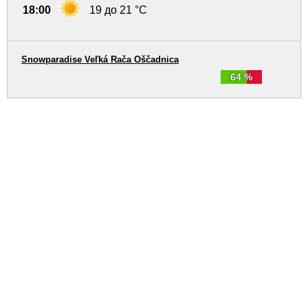
18:00
19 до 21 °C
Snowparadise Veľká Rača Oščadnica
64 %