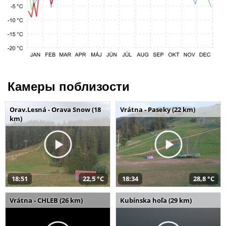
Камеры поблизости
Orav.Lesná - Orava Snow (18
Vrátna - Paseky (22 km)
km)
18:51
22,5 °C
18:34
28,8 °C
Vrátna - CHLEB (26 km)
Kubínska hoľa (29 km)