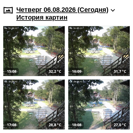
Четверг 06.08.2026 (Cегодня)
История картин
15:08
32,2 °C
16:09
31,7 °C
17:08
28,8 °C
18:08
27,0 °C