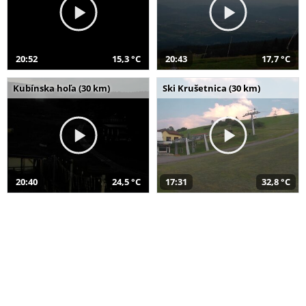
20:52
15,3 °C
20:43
17,7 °C
Kubínska hoľa (30 km)
Ski Krušetnica (30 km)
20:40
24,5 °C
17:31
32,8 °C