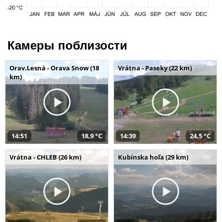
Камеры поблизости
Orav.Lesná - Orava Snow (18
Vrátna - Paseky (22 km)
km)
14:51
18,9 °C
14:39
24,5 °C
Vrátna - CHLEB (26 km)
Kubínska hoľa (29 km)