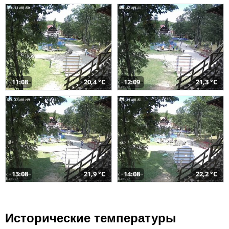
11:08
20,4 °C
12:09
21,3 °C
13:08
21,9 °C
14:08
22,2 °C
Исторические температуры