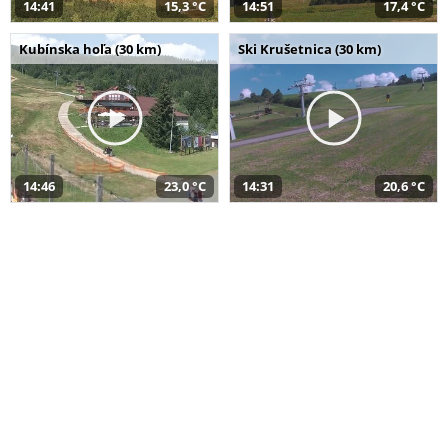
14:41
15,3 °C
14:51
17,4 °C
Kubínska hoľa (30 km)
Ski Krušetnica (30 km)
14:46
23,0 °C
14:31
20,6 °C