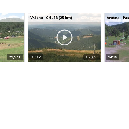
Vrátna - CHLEB (25 km)
Vrátna - Pa
21,5 °C
15:12
15,3 °C
14:39