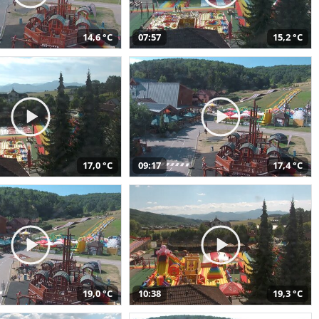
14,6 °C
07:57
15,2 °C
17,0 °C
09:17
17,4 °C
19,0 °C
10:38
19,3 °C