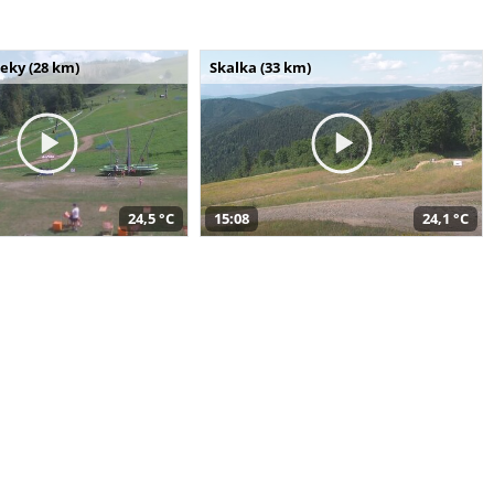
seky (28 km)
Skalka (33 km)
24,5 °C
15:08
24,1 °C