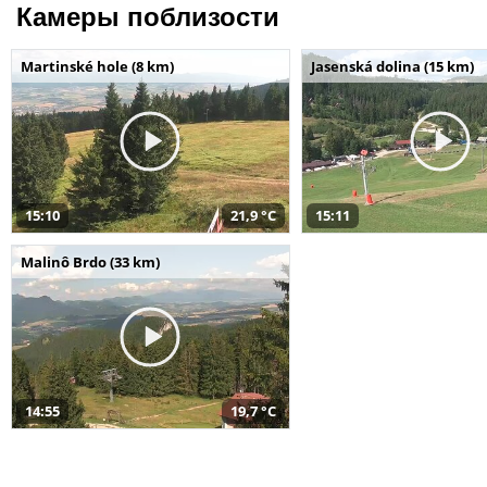
Камеры поблизости
Martinské hole (8 km)
Jasenská dolina (15 km)
15:10
21,9 °C
15:11
Malinô Brdo (33 km)
14:55
19,7 °C