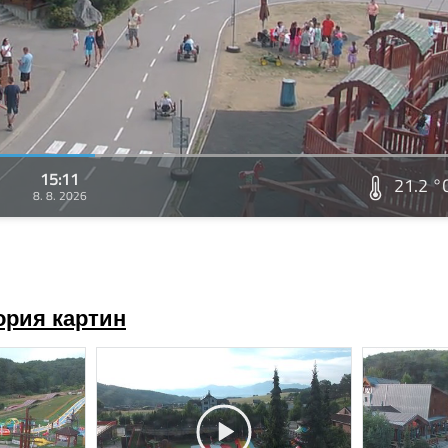
15:11
21.2 °
8. 8. 2026
ория картин