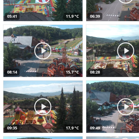
05:41
11,9 °C
06:39
08:14
15,7 °C
08:28
09:35
17,9 °C
09:49