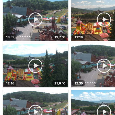
10:55
19,7 °C
11:10
12:16
21,0 °C
12:30