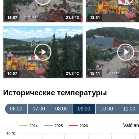
13:37
21,5 °C
13:51
14:57
21,3 °C
15:11
Исторические температуры
06:00
07:00
08:00
09:00
10:00
11:00