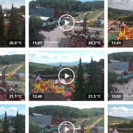
20,0 °C
11:27
20,3 °C
11:41
21,1 °C
12:48
21,3 °C
13:02