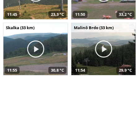
11:45
23,3 °C
11:50
33,2 °C
Skalka (33 km)
Malinô Brdo (33 km)
11:55
30,8 °C
11:54
29,9 °C