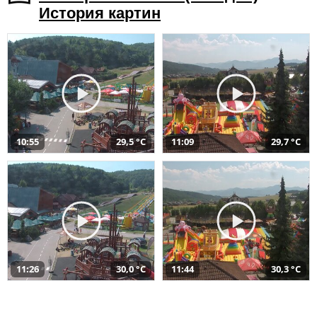
История картин
10:55
29,5 °C
11:09
29,7 °C
11:26
30,0 °C
11:44
30,3 °C