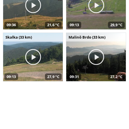
09:36
21,6 °C
09:13
29,9 °C
Skalka (33 km)
Malinô Brdo (33 km)
09:13
27,9 °C
09:31
27,2 °C