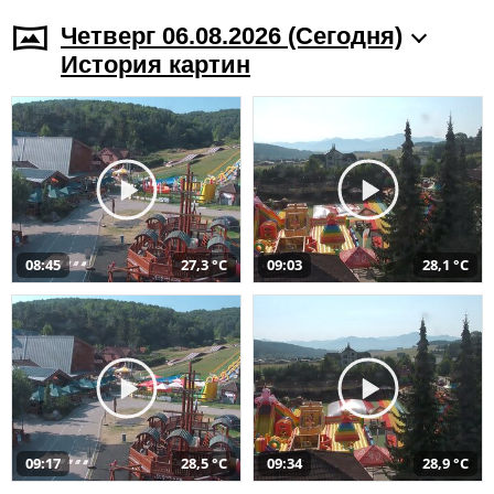
Четверг 06.08.2026 (Cегодня)
История картин
08:45
27,3 °C
09:03
28,1 °C
09:17
28,5 °C
09:34
28,9 °C