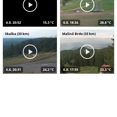
6.8. 20:52
15,3 °C
6.8. 18:34
28,8 °C
Skalka (33 km)
Malinô Brdo (33 km)
6.8. 20:31
24,2 °C
6.8. 17:55
23,3 °C