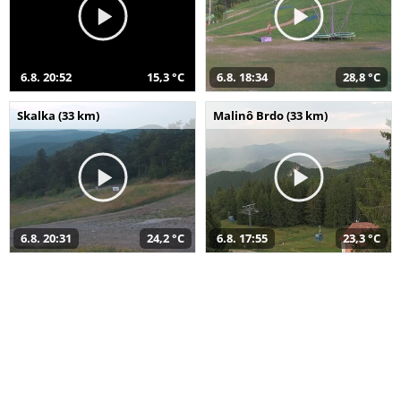
6.8. 20:52
15,3 °C
6.8. 18:34
28,8 °C
Skalka (33 km)
Malinô Brdo (33 km)
6.8. 20:31
24,2 °C
6.8. 17:55
23,3 °C