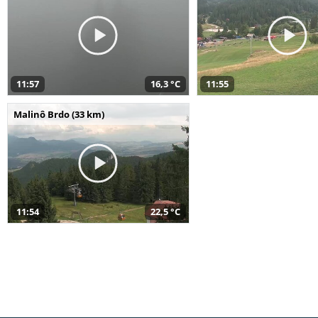
11:57
16,3 °C
11:55
Malinô Brdo (33 km)
11:54
22,5 °C