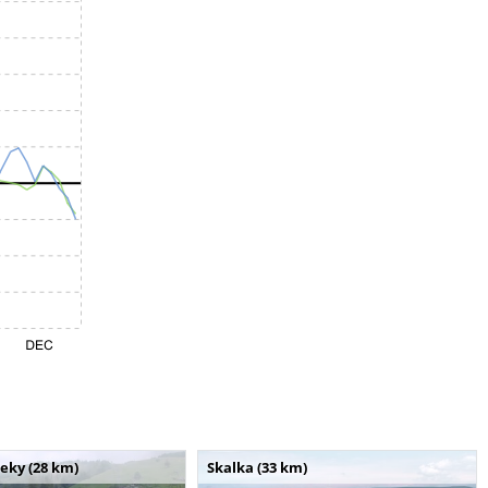
seky (28 km)
Skalka (33 km)