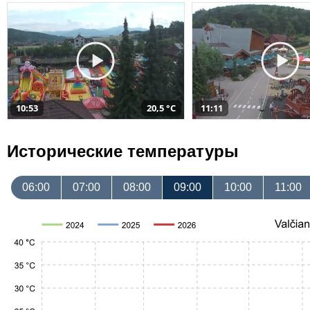
10:53
20,5 °C
11:11
Исторические температуры
06:00
07:00
08:00
09:00
10:00
11:00