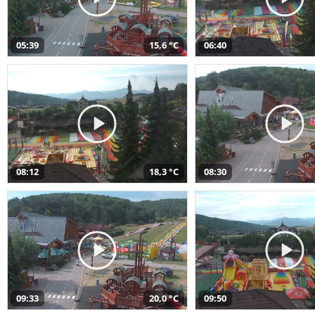
05:39
15,6 °C
06:40
08:12
18,3 °C
08:30
09:33
20,0 °C
09:50