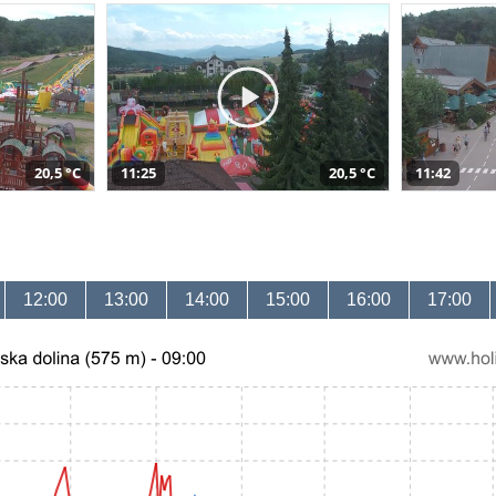
20,5 °C
11:25
20,5 °C
11:42
12:00
13:00
14:00
15:00
16:00
17:00