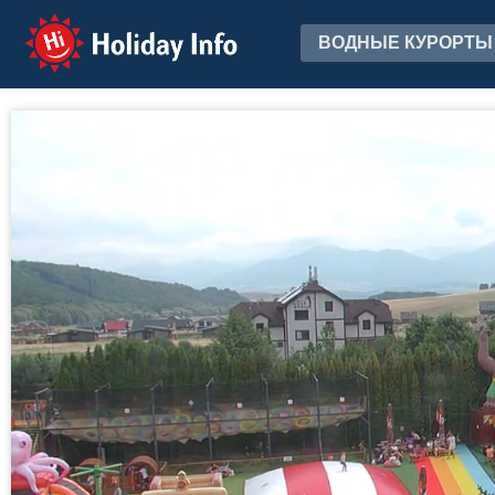
Holiday Info
ВОДНЫЕ КУРОРТЫ