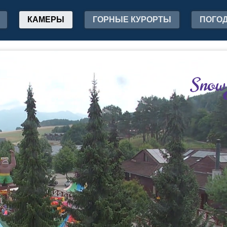
КАМЕРЫ
ГОРНЫЕ КУРОРТЫ
ПОГО