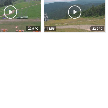
22,9 °C
11:56
22,2 °C