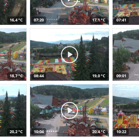
16,4 °C
07:20
17,1 °C
07:41
18,7 °C
08:44
19,0 °C
09:01
20,2 °C
10:04
20,4 °C
10:22