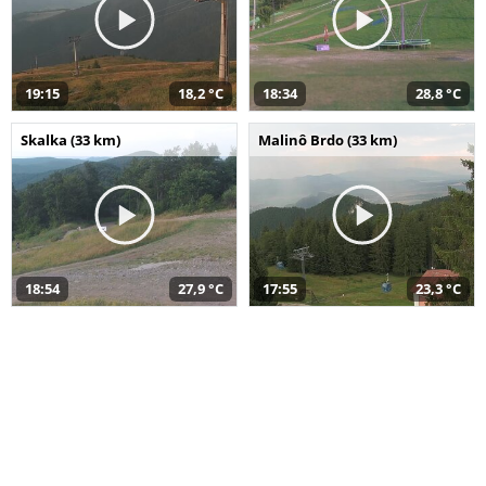
19:15
18,2 °C
18:34
28,8 °C
Skalka (33 km)
Malinô Brdo (33 km)
18:54
27,9 °C
17:55
23,3 °C