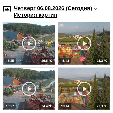
Четверг 06.08.2026 (Cегодня)
История картин
18:25
26,5 °C
18:43
25,3 °C
18:57
24,4 °C
19:14
23,3 °C