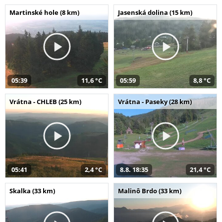
Martinské hole (8 km)
Jasenská dolina (15 km)
05:39
11,6 °C
05:59
8,8 °C
Vrátna - CHLEB (25 km)
Vrátna - Paseky (28 km)
05:41
2,4 °C
8.8. 18:35
21,4 °C
Skalka (33 km)
Malinô Brdo (33 km)