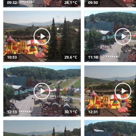
09:32
28,1 °C
09:50
10:53
29,6 °C
11:10
12:13
30,1 °C
12:31