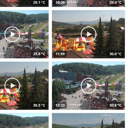
29,1 °C
10:39
29,4 °C
29,8 °C
11:59
30,0 °C
30,5 °C
13:20
30,6 °C