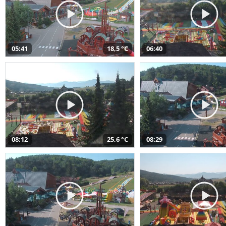
05:41
18,5 °C
06:40
08:12
25,6 °C
08:29