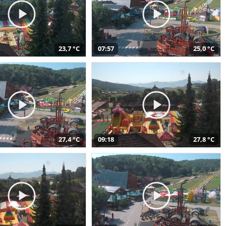
23,7 °C
07:57
25,0 °C
27,4 °C
09:18
27,8 °C