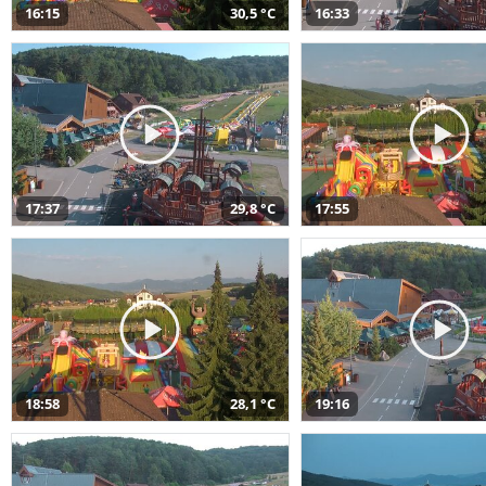
16:15
30,5 °C
16:33
17:37
29,8 °C
17:55
18:58
28,1 °C
19:16