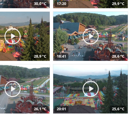
30,0 °C
17:20
29,9 °C
28,9 °C
18:41
28,6 °C
26,1 °C
20:01
25,6 °C