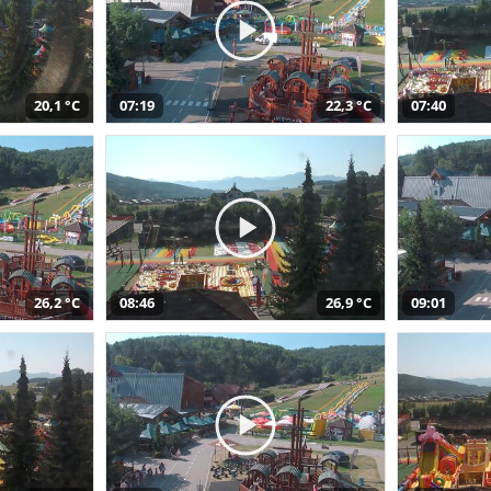
20,1 °C
07:19
22,3 °C
07:40
26,2 °C
08:46
26,9 °C
09:01