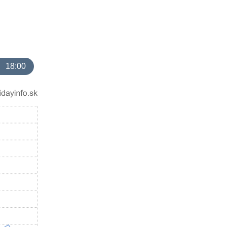
18:00