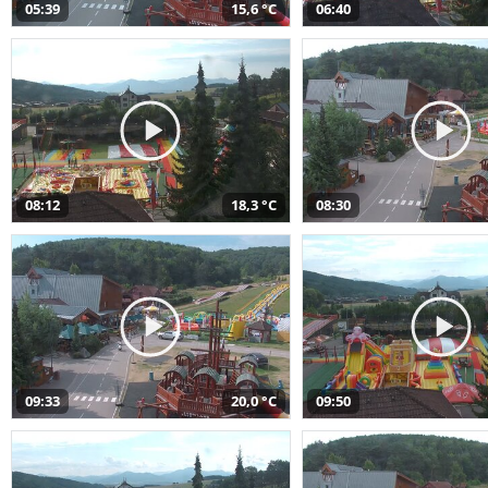
05:39
15,6 °C
06:40
08:12
18,3 °C
08:30
09:33
20,0 °C
09:50