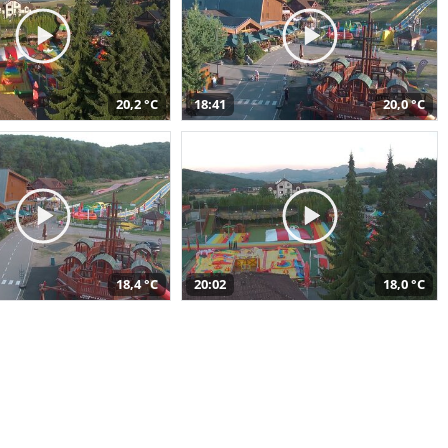
20,2 °C
18:41
20,0 °C
18,4 °C
20:02
18,0 °C