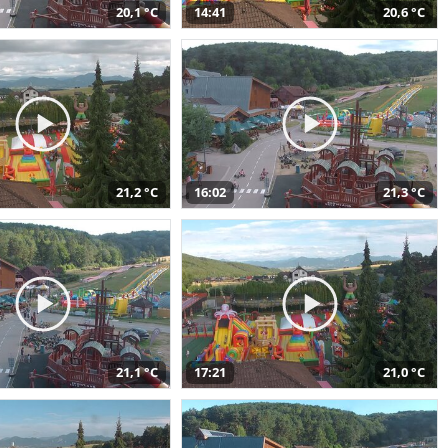
20,1 °C
14:41
20,6 °C
21,2 °C
16:02
21,3 °C
21,1 °C
17:21
21,0 °C