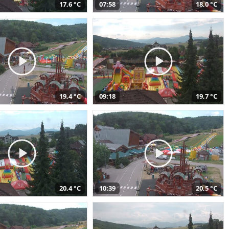
17,6 °C
07:58
18,0 °C
19,4 °C
09:18
19,7 °C
20,4 °C
10:39
20,5 °C