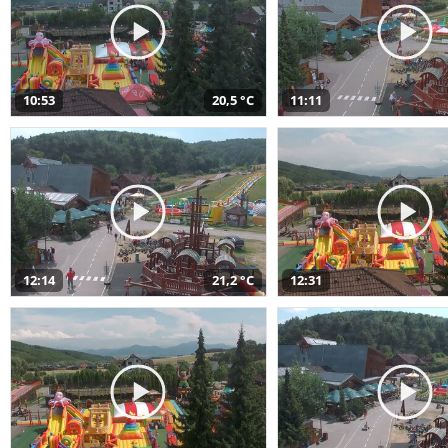
10:53
20,5 °C
11:11
12:14
21,2 °C
12:31