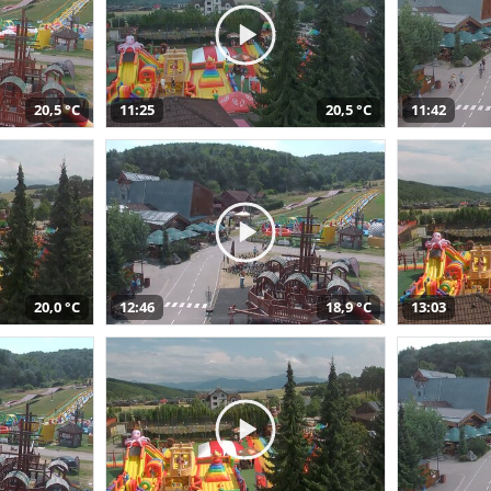
20,5 °C
11:25
20,5 °C
11:42
20,0 °C
12:46
18,9 °C
13:03