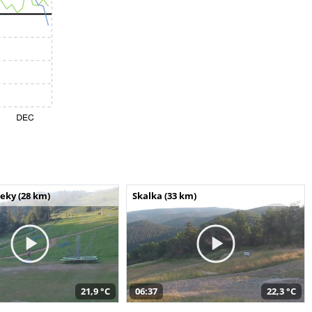
seky (28 km)
Skalka (33 km)
21,9 °C
06:37
22,3 °C