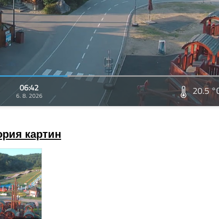
06:42
20.5 °
6. 8. 2026
ория картин