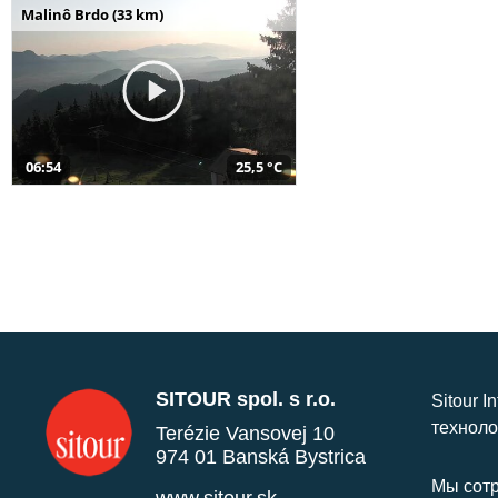
Malinô Brdo (33 km)
06:54
25,5 °C
SITOUR spol. s r.o.
Sitour I
техноло
Terézie Vansovej 10
974 01 Banská Bystrica
Мы сотр
www.sitour.sk