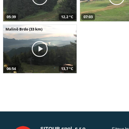
05:39
12,2 °C
07:03
Malinô Brdo (33 km)
06:54
13,7 °C
SITOUR spol. s r.o.