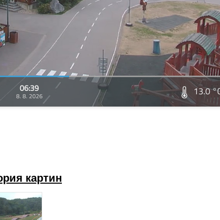
06:39
13.0 °
8. 8. 2026
ория картин