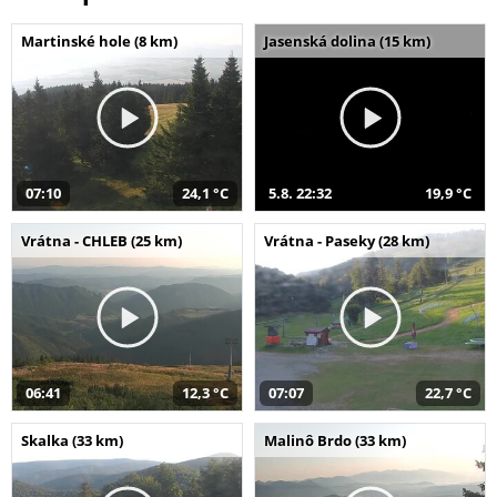
Martinské hole (8 km)
Jasenská dolina (15 km)
07:10
24,1 °C
5.8. 22:32
19,9 °C
Vrátna - CHLEB (25 km)
Vrátna - Paseky (28 km)
06:41
12,3 °C
07:07
22,7 °C
Skalka (33 km)
Malinô Brdo (33 km)