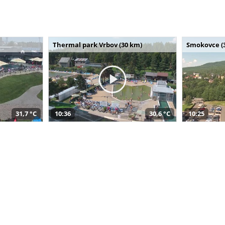
Thermal park Vrbov (30 km)
Smokovce (
31,7 °C
10:36
30,6 °C
10:25