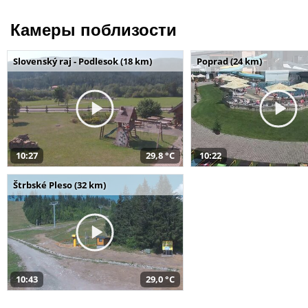
Камеры поблизости
Slovenský raj - Podlesok (18 km)
Poprad (24 km)
10:27
29,8 °C
10:22
Štrbské Pleso (32 km)
10:43
29,0 °C