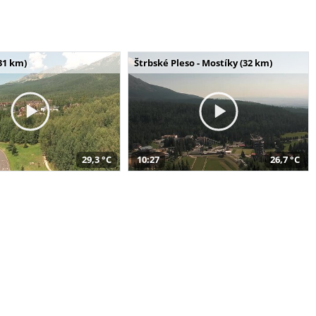
31 km)
Štrbské Pleso - Mostíky (32 km)
29,3 °C
10:27
26,7 °C