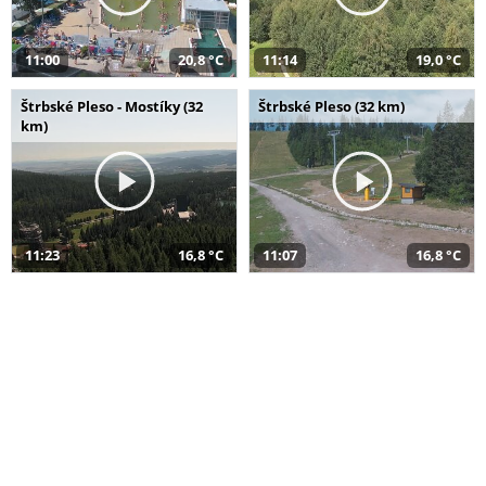
11:00
20,8 °C
11:14
19,0 °C
Štrbské Pleso - Mostíky (32
Štrbské Pleso (32 km)
km)
11:23
16,8 °C
11:07
16,8 °C