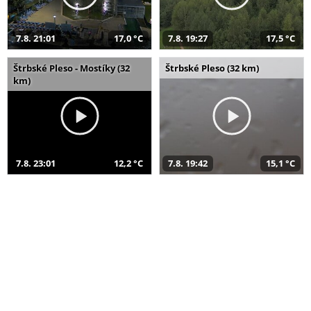
7.8. 21:01
17,0 °C
7.8. 19:27
17,5 °C
Štrbské Pleso - Mostíky (32
Štrbské Pleso (32 km)
km)
7.8. 23:01
12,2 °C
7.8. 19:42
15,1 °C