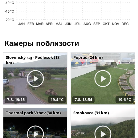
Камеры поблизости
Slovenský raj - Podlesok (18
Poprad (24 km)
km)
7.8. 19:15
19,4 °C
7.8. 18:54
19,6 °C
Thermal park Vrbov (30 km)
Smokovce (31 km)