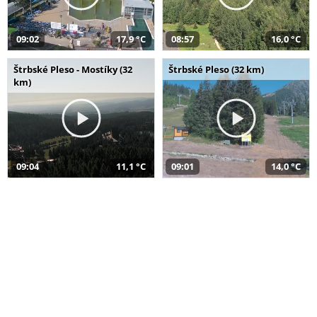
09:02
17,9 °C
08:57
16,0 °C
Štrbské Pleso - Mostíky (32
Štrbské Pleso (32 km)
km)
09:04
11,1 °C
09:01
14,0 °C