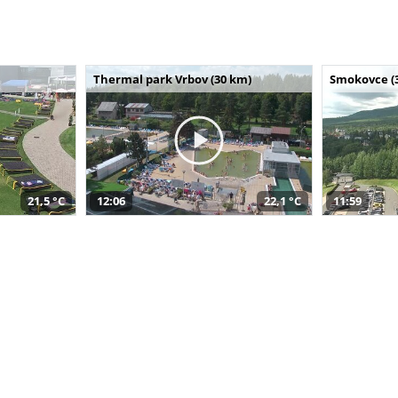
Thermal park Vrbov (30 km)
Smokovce (
21,5 °C
12:06
22,1 °C
11:59