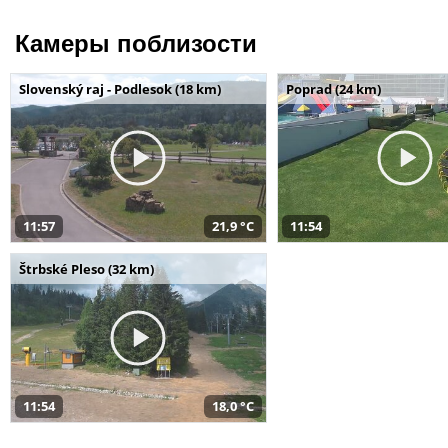
Камеры поблизости
Slovenský raj - Podlesok (18 km)
Poprad (24 km)
11:57
21,9 °C
11:54
Štrbské Pleso (32 km)
11:54
18,0 °C