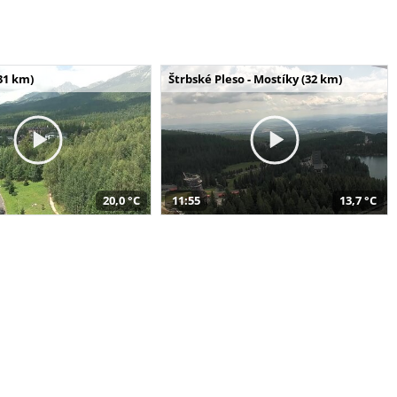
31 km)
Štrbské Pleso - Mostíky (32 km)
20,0 °C
11:55
13,7 °C