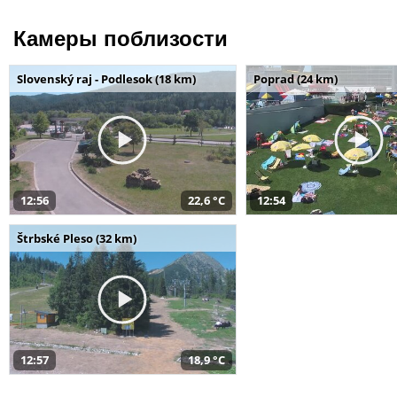
Камеры поблизости
Slovenský raj - Podlesok (18 km)
Poprad (24 km)
12:56
22,6 °C
12:54
Štrbské Pleso (32 km)
12:57
18,9 °C