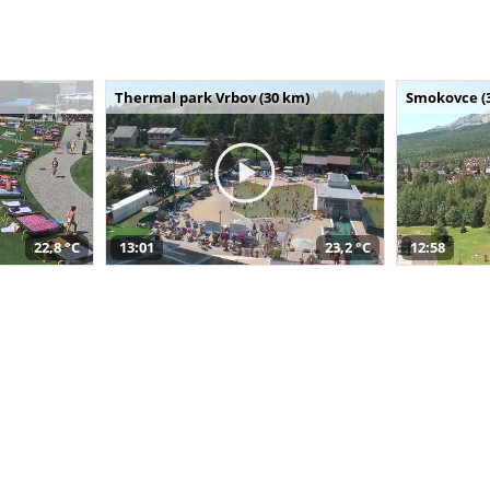
Thermal park Vrbov (30 km)
Smokovce (
22,8 °C
13:01
23,2 °C
12:58