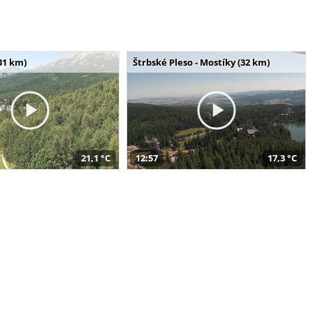
31 km)
Štrbské Pleso - Mostíky (32 km)
21,1 °C
12:57
17,3 °C