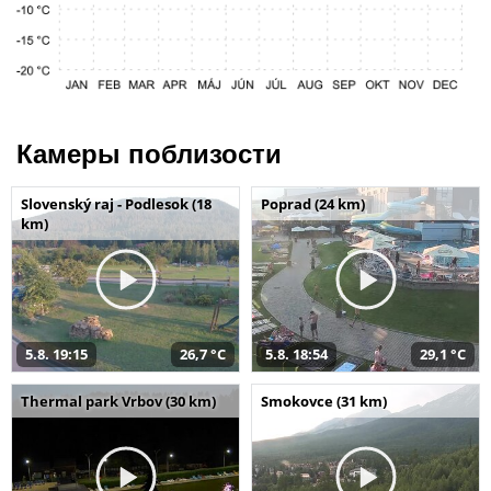
Камеры поблизости
Slovenský raj - Podlesok (18
Poprad (24 km)
km)
5.8. 19:15
26,7 °C
5.8. 18:54
29,1 °C
Thermal park Vrbov (30 km)
Smokovce (31 km)