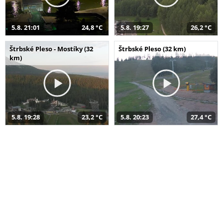
5.8. 21:01
24,8 °C
5.8. 19:27
26,2 °C
Štrbské Pleso - Mostíky (32
Štrbské Pleso (32 km)
km)
5.8. 19:28
23,2 °C
5.8. 20:23
27,4 °C