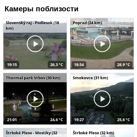
Камеры поблизости
Slovenský raj - Podlesok (18
Poprad (24 km)
km)
19:15
26,3 °C
18:54
28,9 °C
Thermal park Vrbov (30 km)
Smokovce (31 km)
21:01
24,6 °C
19:27
25,6 °C
Štrbské Pleso - Mostíky (32
Štrbské Pleso (32 km)