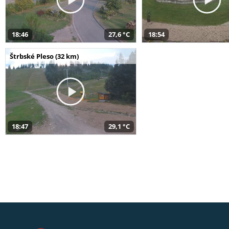
18:46
27,6 °C
18:54
Štrbské Pleso (32 km)
18:47
29,1 °C