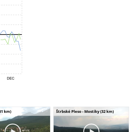
31 km)
Štrbské Pleso - Mostíky (32 km)