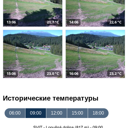
13:06
21,7 °C
14:06
22,6 °C
15:06
23,0 °C
16:06
23,2 °C
Исторические температуры
06:00
09:00
12:00
15:00
18:00