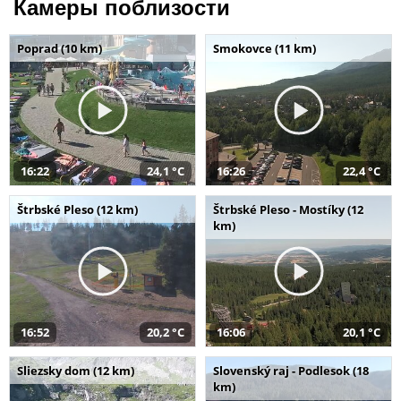
Камеры поблизости
Poprad (10 km)
Smokovce (11 km)
16:22
24,1 °C
16:26
22,4 °C
Štrbské Pleso (12 km)
Štrbské Pleso - Mostíky (12
km)
16:52
20,2 °C
16:06
20,1 °C
Sliezsky dom (12 km)
Slovenský raj - Podlesok (18
km)