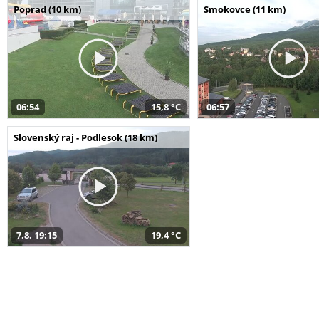
Poprad (10 km)
Smokovce (11 km)
06:54
15,8 °C
06:57
Slovenský raj - Podlesok (18 km)
7.8. 19:15
19,4 °C