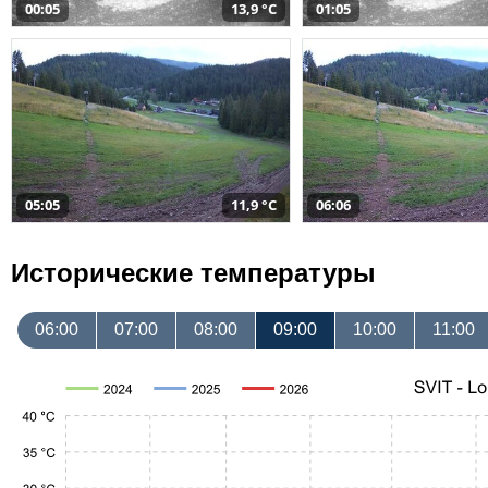
00:05
13,9 °C
01:05
05:05
11,9 °C
06:06
Исторические температуры
06:00
07:00
08:00
09:00
10:00
11:00