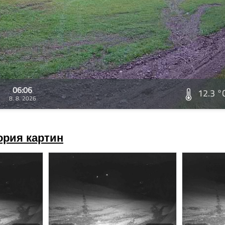
06:06
12.3 °
8. 8. 2026
ория картин