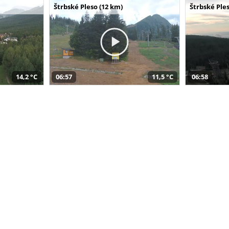
Štrbské Pleso (12 km)
Štrbské Ples
14,2 °C
06:57
11,5 °C
06:58