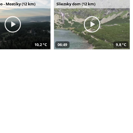
o - Mostíky (12 km)
Sliezsky dom (12 km)
10,2 °C
06:49
9,8 °C