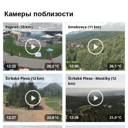
Камеры поблизости
Poprad (10 km)
Smokovce (11 km)
12:23
28,2 °C
12:30
26,1 °C
Štrbské Pleso (12 km)
Štrbské Pleso - Mostíky (12
km)
12:27
23,0 °C
12:29
21,0 °C