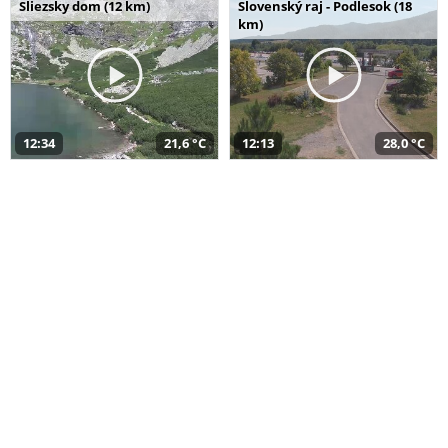
Sliezsky dom (12 km)
Slovenský raj - Podlesok (18
km)
12:34
21,6 °C
12:13
28,0 °C