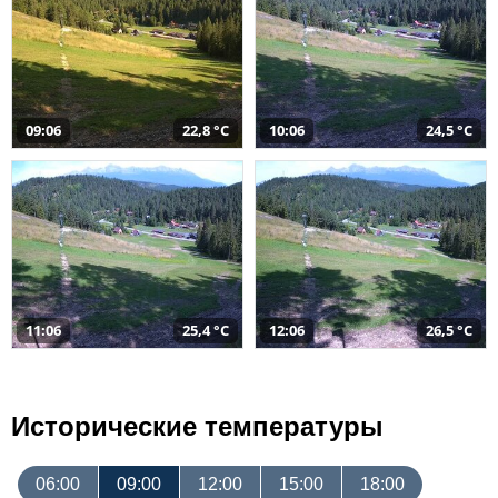
09:06
22,8 °C
10:06
24,5 °C
11:06
25,4 °C
12:06
26,5 °C
Исторические температуры
06:00
09:00
12:00
15:00
18:00