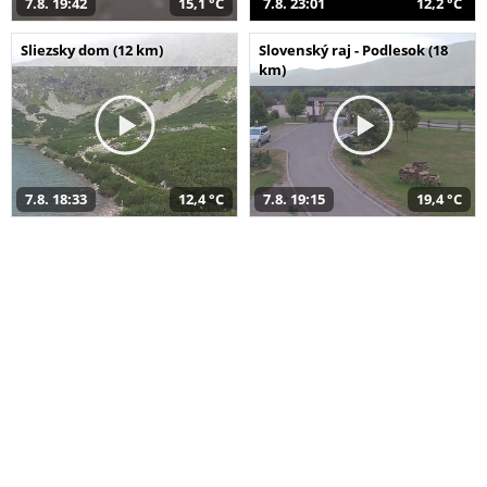
7.8. 19:42
15,1 °C
7.8. 23:01
12,2 °C
Sliezsky dom (12 km)
Slovenský raj - Podlesok (18
km)
7.8. 18:33
12,4 °C
7.8. 19:15
19,4 °C