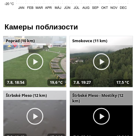
Камеры поблизости
Poprad (10 km)
Smokovce (11 km)
7.8. 18:54
19,6 °C
7.8. 19:27
17,5 °C
Štrbské Pleso (12 km)
Štrbské Pleso - Mostíky (12
km)