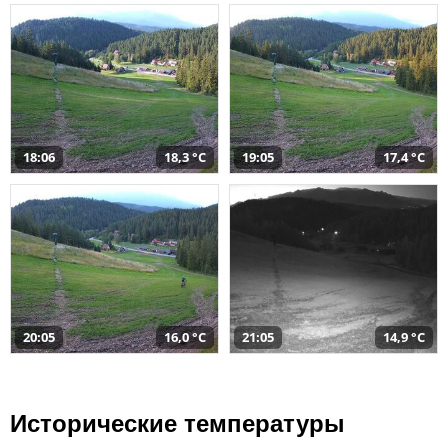
18:06
18,3 °C
19:05
17,4 °C
20:05
16,0 °C
21:05
14,9 °C
Исторические температуры