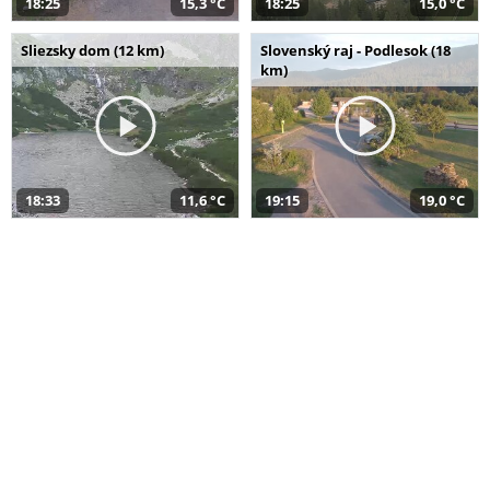
18:25
15,3 °C
18:25
15,0 °C
Sliezsky dom (12 km)
Slovenský raj - Podlesok (18
km)
18:33
11,6 °C
19:15
19,0 °C