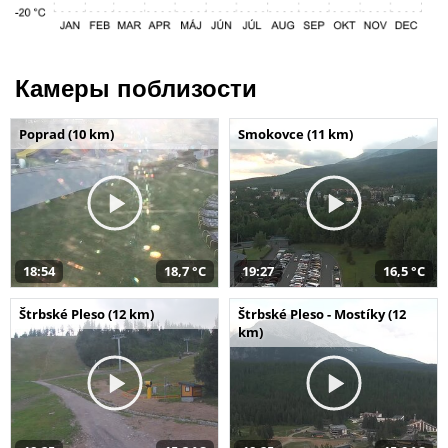
Камеры поблизости
Poprad (10 km)
Smokovce (11 km)
18:54
18,7 °C
19:27
16,5 °C
Štrbské Pleso (12 km)
Štrbské Pleso - Mostíky (12
km)