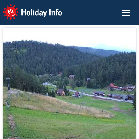
Holiday Info