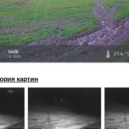
14:06
21.4 °
7. 8. 2026
ория картин