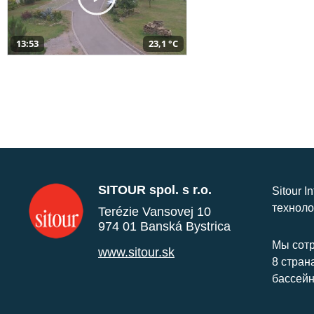
13:53
23,1 °C
SITOUR spol. s r.o.
Sitour I
техноло
Terézie Vansovej 10
974 01 Banská Bystrica
Мы сотр
www.sitour.sk
8 стран
бассейн