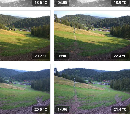
18,6 °C
04:05
18,9 °C
20,7 °C
09:06
22,4 °C
20,5 °C
14:06
21,4 °C