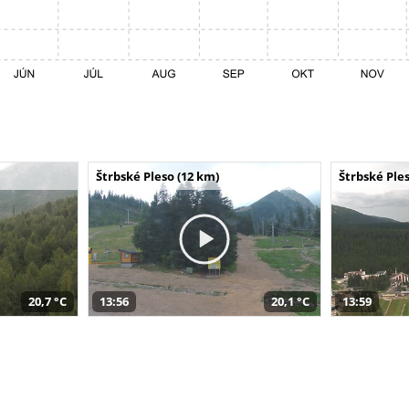
Štrbské Pleso (12 km)
Štrbské Ples
20,7 °C
13:56
20,1 °C
13:59