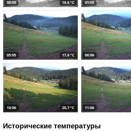
00:05
18,6 °C
01:05
05:05
17,6 °C
06:06
10:06
20,7 °C
11:06
Исторические температуры