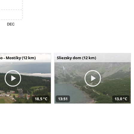
o - Mostíky (12 km)
Sliezsky dom (12 km)
18,5 °C
13:51
13,0 °C