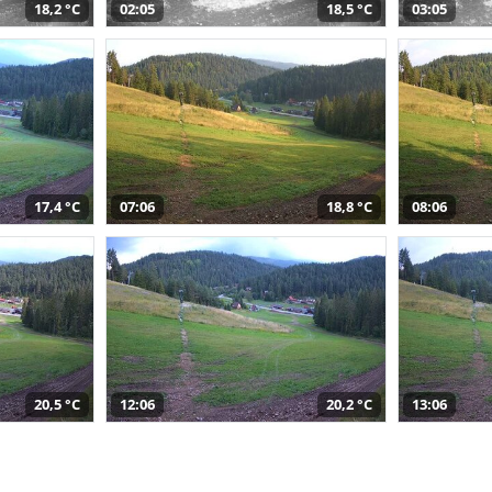
18,2 °C
02:05
18,5 °C
03:05
17,4 °C
07:06
18,8 °C
08:06
20,5 °C
12:06
20,2 °C
13:06