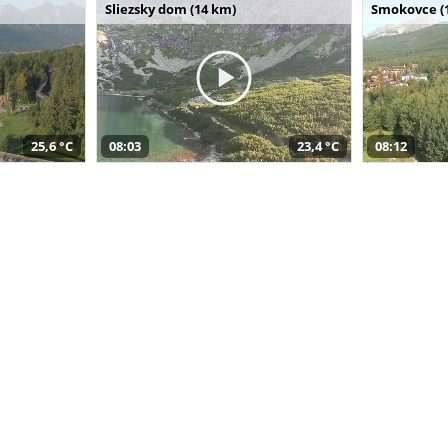
Sliezsky dom (14 km)
Smokovce (
25,6 °C
08:03
23,4 °C
08:12