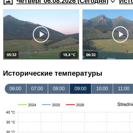
Четверг 06.08.2026 (Cегодня)
Ист
05:32
18,8 °C
06:32
Исторические температуры
06:00
07:00
08:00
09:00
10:00
11:00