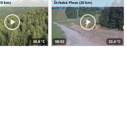
15 km)
Štrbské Pleso (20 km)
26,8 °C
08:02
22,4 °C