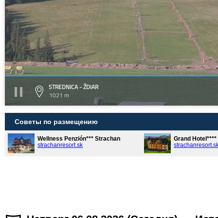
STREDNICA - ŽDIAR
1021 m
Советы по размещению
Wellness Penzión*** Strachan
Grand Hotel***
strachanresort.sk
strachanresort.s