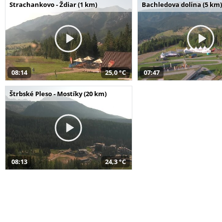
Strachankovo - Ždiar (1 km)
Bachledova dolina (5 km)
08:14
25,0 °C
07:47
Štrbské Pleso - Mostíky (20 km)
08:13
24,3 °C