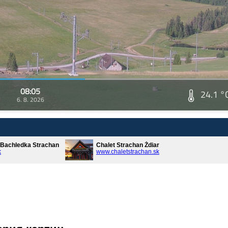
08:05
24.1 °
6. 8. 2026
* Bachledka Strachan
Chalet Strachan Ždiar
k
www.chaletstrachan.sk