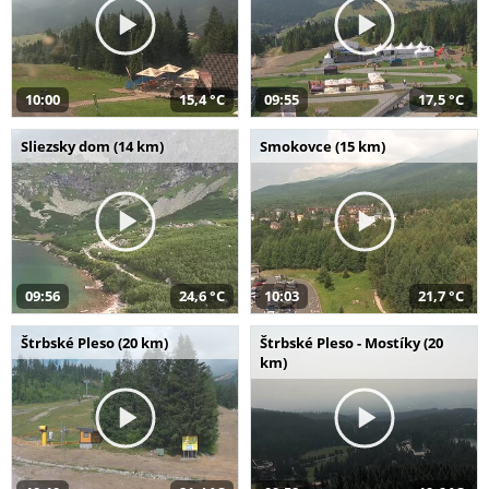
10:00
15,4 °C
09:55
17,5 °C
Sliezsky dom (14 km)
Smokovce (15 km)
09:56
24,6 °C
10:03
21,7 °C
Štrbské Pleso (20 km)
Štrbské Pleso - Mostíky (20
km)