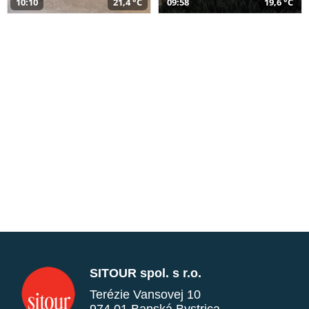
10:10
21,4 °C
09:58
19,6 °C
SITOUR spol. s r.o.
Terézie Vansovej 10
974 01 Banská Bystrica