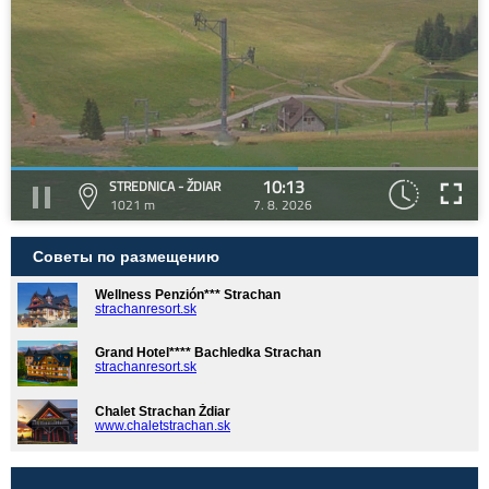
10:13
STREDNICA - ŽDIAR
1021 m
7. 8. 2026
Советы по размещению
Wellness Penzión*** Strachan
strachanresort.sk
Grand Hotel**** Bachledka Strachan
strachanresort.sk
Chalet Strachan Ždiar
www.chaletstrachan.sk