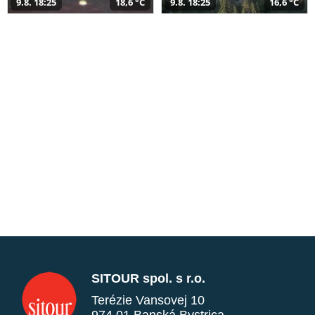
9.8. 18:25
18,6 °C
9.8. 18:25
16,6 °C
SITOUR spol. s r.o.
Terézie Vansovej 10
974 01 Banská Bystrica