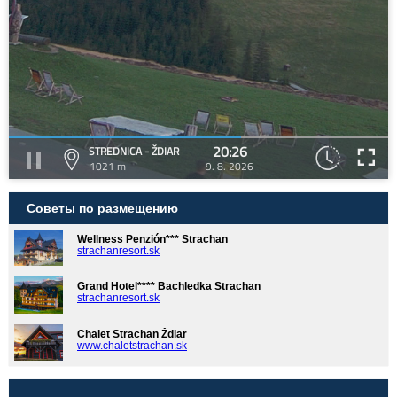
20:26
STREDNICA - ŽDIAR
1021 m
9. 8. 2026
Советы по размещению
Wellness Penzión*** Strachan
strachanresort.sk
Grand Hotel**** Bachledka Strachan
strachanresort.sk
Chalet Strachan Ždiar
www.chaletstrachan.sk