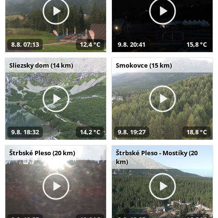
8.8. 07:13
12,4 °C
9.8. 20:41
15,8 °C
Sliezsky dom (14 km)
Smokovce (15 km)
9.8. 18:32
14,2 °C
9.8. 19:27
18,8 °C
Štrbské Pleso (20 km)
Štrbské Pleso - Mostíky (20
km)