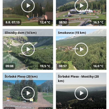
8.8. 07:13
12,4 °C
08:52
16,5 °C
Sliezsky dom (14 km)
Smokovce (15 km)
09:08
19,5 °C
08:57
16,0 °C
Štrbské Pleso (20 km)
Štrbské Pleso - Mostíky (20
km)