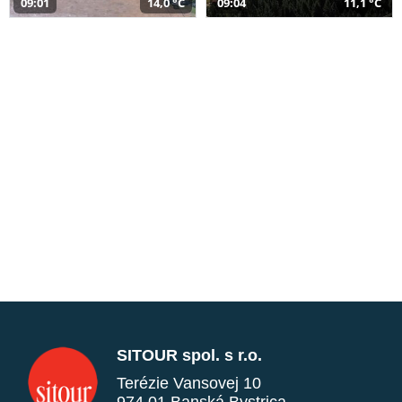
09:01
14,0 °C
09:04
11,1 °C
SITOUR spol. s r.o.
Terézie Vansovej 10
974 01 Banská Bystrica