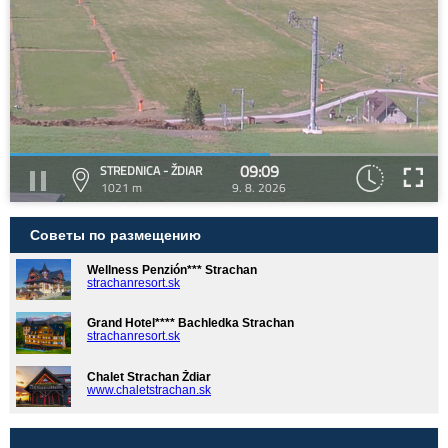
09:09
STREDNICA - ŽDIAR
1021 m
9. 8. 2026
Советы по размещению
Wellness Penzión*** Strachan
strachanresort.sk
Grand Hotel**** Bachledka Strachan
strachanresort.sk
Chalet Strachan Ždiar
www.chaletstrachan.sk