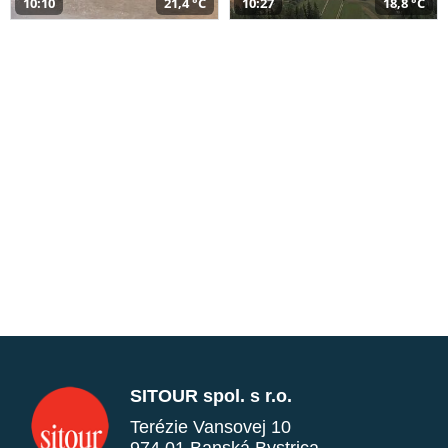
10:10
21,4 °C
10:27
18,8 °C
SITOUR spol. s r.o.
Terézie Vansovej 10
974 01 Banská Bystrica