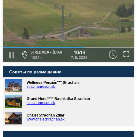
10:13
STREDNICA - ŽDIAR
1021 m
7. 8. 2026
Советы по размещению
Wellness Penzión*** Strachan
strachanresort.sk
Grand Hotel**** Bachledka Strachan
strachanresort.sk
Chalet Strachan Ždiar
www.chaletstrachan.sk