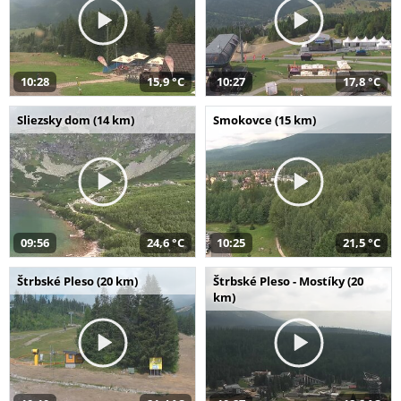
10:28
15,9 °C
10:27
17,8 °C
Sliezsky dom (14 km)
Smokovce (15 km)
09:56
24,6 °C
10:25
21,5 °C
Štrbské Pleso (20 km)
Štrbské Pleso - Mostíky (20
km)