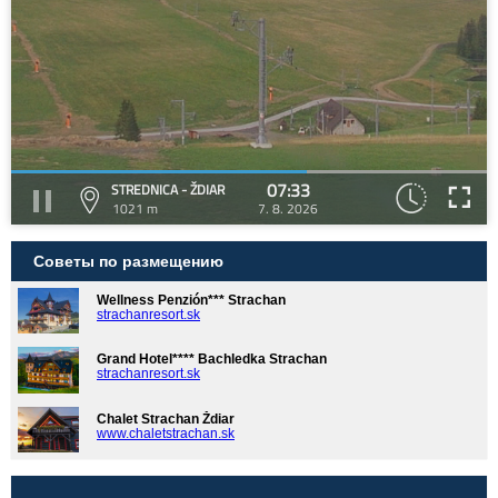
07:33
STREDNICA - ŽDIAR
1021 m
7. 8. 2026
Советы по размещению
Wellness Penzión*** Strachan
strachanresort.sk
Grand Hotel**** Bachledka Strachan
strachanresort.sk
Chalet Strachan Ždiar
www.chaletstrachan.sk