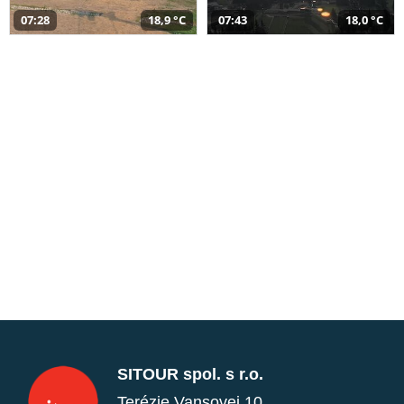
07:28
18,9 °C
07:43
18,0 °C
SITOUR spol. s r.o.
Terézie Vansovej 10