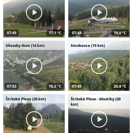
07:45
17,1 °C
07:48
19,0 °C
Sliezsky dom (14 km)
Smokovce (15 km)
07:52
18,2 °C
07:45
20,8 °C
Štrbské Pleso (20 km)
Štrbské Pleso - Mostíky (20
km)