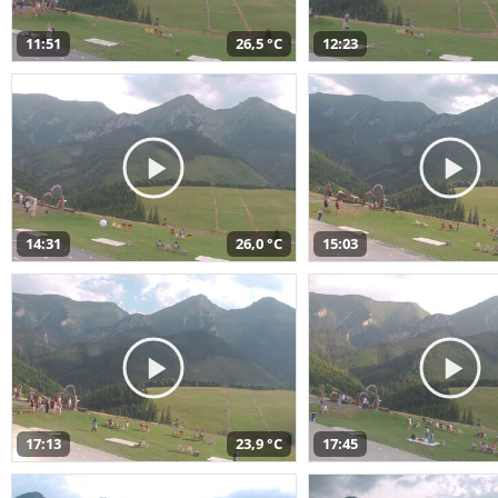
11:51
26,5 °C
12:23
14:31
26,0 °C
15:03
17:13
23,9 °C
17:45