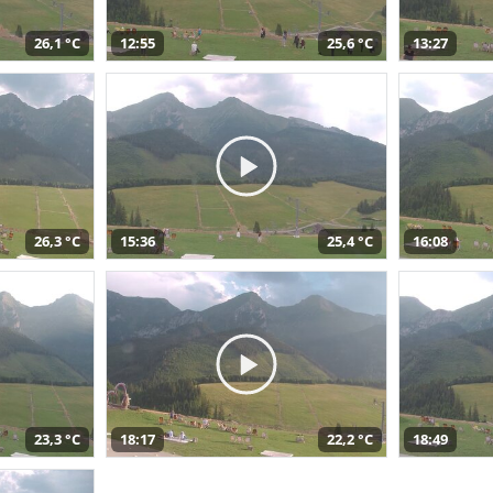
26,1 °C
12:55
25,6 °C
13:27
26,3 °C
15:36
25,4 °C
16:08
23,3 °C
18:17
22,2 °C
18:49