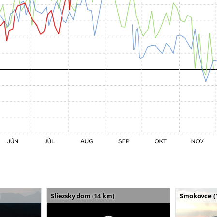
Sliezsky dom (14 km)
Smokovce (