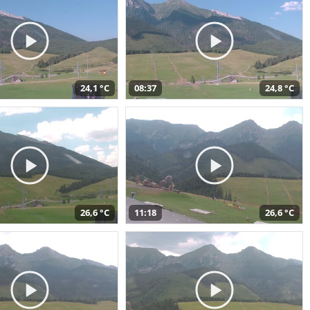
24,1 °C
08:37
24,8 °C
26,6 °C
11:18
26,6 °C