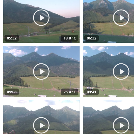
05:32
18,8 °C
06:32
09:08
25,4 °C
09:41