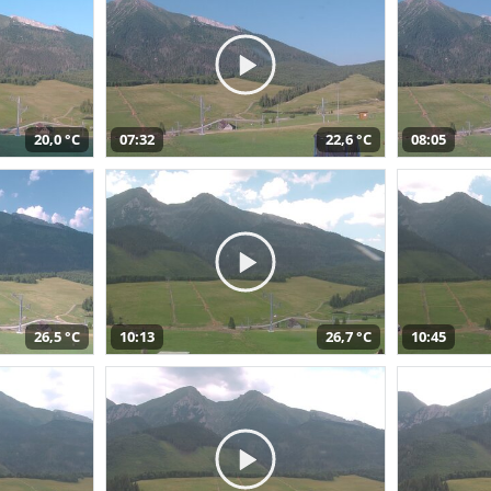
20,0 °C
07:32
22,6 °C
08:05
26,5 °C
10:13
26,7 °C
10:45