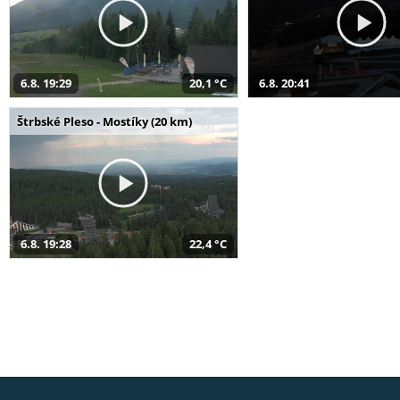
6.8. 19:29
20,1 °C
6.8. 20:41
Štrbské Pleso - Mostíky (20 km)
6.8. 19:28
22,4 °C