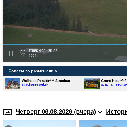
STREDNICA - ŽDIAR
1021 m
Советы по размещению
Wellness Penzión*** Strachan
Grand Hotel***
strachanresort.sk
strachanresort.s
Четверг 06.08.2026 (вчера)
Истори