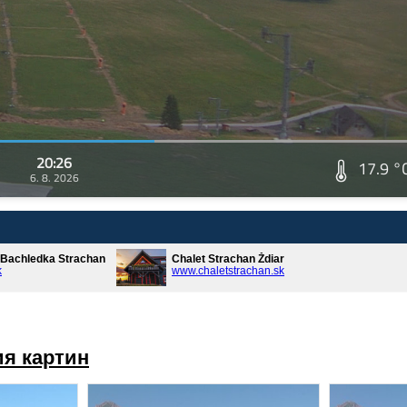
20:26
17.9 °
6. 8. 2026
* Bachledka Strachan
Chalet Strachan Ždiar
k
www.chaletstrachan.sk
я картин