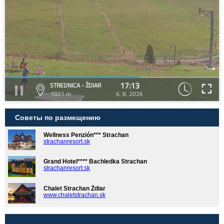
17:13
STREDNICA - ŽDIAR
1021 m
6. 8. 2026
Советы по размещению
Wellness Penzión*** Strachan
strachanresort.sk
Grand Hotel**** Bachledka Strachan
strachanresort.sk
Chalet Strachan Ždiar
www.chaletstrachan.sk