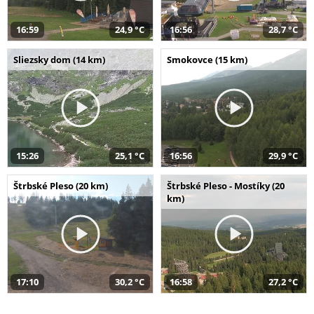
16:59
24,9 °C
16:56
28,7 °C
Sliezsky dom (14 km)
Smokovce (15 km)
15:26
25,1 °C
16:56
29,9 °C
Štrbské Pleso (20 km)
Štrbské Pleso - Mostíky (20
km)
17:10
30,2 °C
16:58
27,2 °C