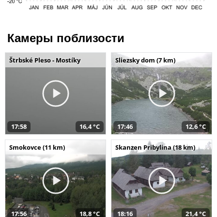
Камеры поблизости
Štrbské Pleso - Mostíky
Sliezsky dom (7 km)
17:58
16,4 °C
17:46
12,6 °C
Smokovce (11 km)
Skanzen Pribylina (18 km)
17:56
18,8 °C
18:16
21,4 °C