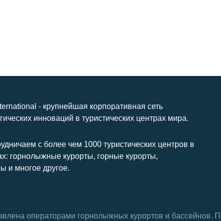
nternational - крупнейшая корпоративная сеть
гических инноваций в туристических центрах мира.
удничаем с более чем 1000 туристических центров в
ах: горнолыжные курорты, горные курорты,
ы и многое другое.
тавлена ​​операторами горнолыжных курортов и бассейнов.
П