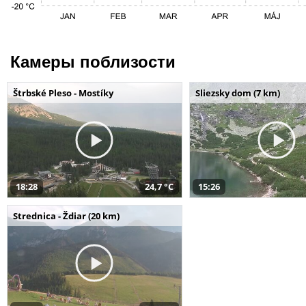
Камеры поблизости
Štrbské Pleso - Mostíky
Sliezsky dom (7 km)
18:28
24,7 °C
15:26
Strednica - Ždiar (20 km)