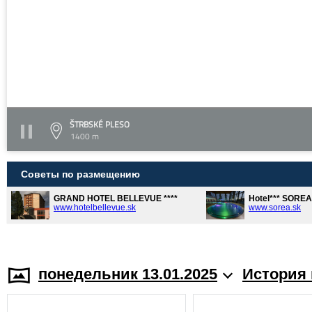
ŠTRBSKÉ PLESO
1400 m
Советы по размещению
GRAND HOTEL BELLEVUE ****
Hotel*** SORE
www.hotelbellevue.sk
www.sorea.sk
понедельник 13.01.2025
История 