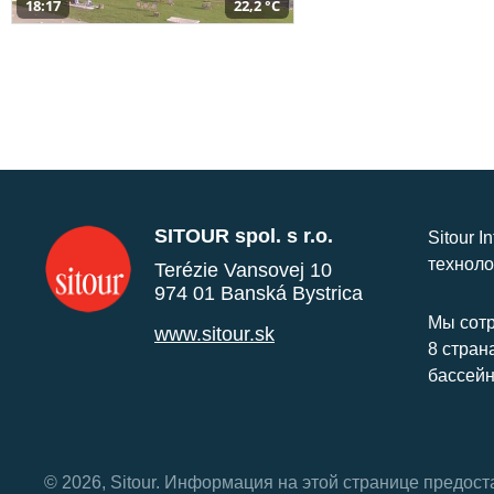
18:17
22,2 °C
SITOUR spol. s r.o.
Sitour I
техноло
Terézie Vansovej 10
974 01 Banská Bystrica
Мы сотр
www.sitour.sk
8 стран
бассейн
© 2026, Sitour. Информация на этой странице предос