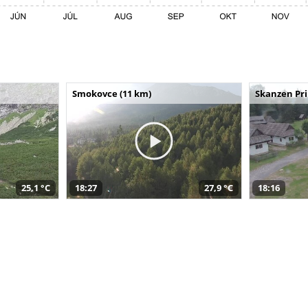
Smokovce (11 km)
Skanzen Pri
25,1 °C
18:27
27,9 °C
18:16