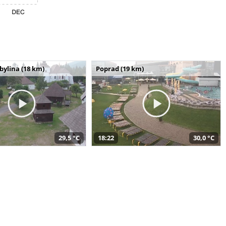
bylina (18 km)
Poprad (19 km)
29,5 °C
18:22
30,0 °C